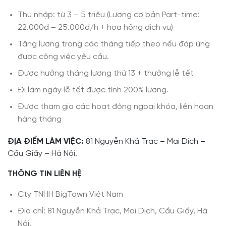
Thu nhập: từ 3 – 5 triêu (Lương cơ bản Part-time:
22.000đ – 25.000đ/h + hoa hồng dịch vụ)
Tăng lương trong các tháng tiếp theo nếu đáp ứng
được công việc yêu cầu.
Được hưởng tháng lương thứ 13 + thưởng lễ tết
Đi làm ngày lễ tết được tính 200% lương.
Được tham gia các hoạt động ngoại khóa, liên hoan
hàng tháng
ĐỊA ĐIỂM LÀM VIỆC:
81 Nguyễn Khả Trạc – Mai Dịch –
Cầu Giấy – Hà Nội.
THÔNG TIN LIÊN HỆ
Cty TNHH BigTown Việt Nam
Địa chỉ: 81 Nguyễn Khả Trạc, Mai Dịch, Cầu Giấy, Hà
Nội.