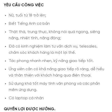
YÊU CẦU CÔNG VIỆC
Nữ, tuổi từ 18 trở lên;
Biết Tiếng Anh cơ bản
Thật thà, trung thực, không nói quá ngọng, siêng
năng, nhiệt tình, năng động;
Đã có kinh nghiệm làm tư vấn dịch vụ, telesales,
chăm sóc khách hàng là một lợi thế.
Tác phong nhanh nhẹn, kỹ năng giao tiếp tốt.
Ứng viên cần có khả năng giao tiếp rõ ràng, dễ hiểu
và thân thiện với khách hàng qua điện thoại.
Sử dụng khá tốt máy tính văn phòng và các phần
mềm ứng dụng.
Có laptop cá nhân
QUYỀN LỢI ĐƯỢC HƯỞNG.